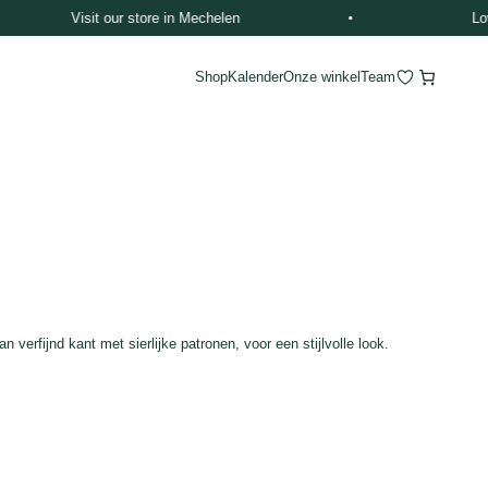
Visit our store in Mechelen
Love at 
Shop
Kalender
Onze winkel
Team
n verfijnd kant met sierlijke patronen, voor een stijlvolle look.