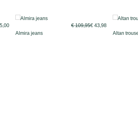
9,95
€
43,98
€
115,00
€
46,00
Altan trousers
Amar