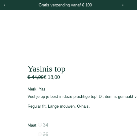
Gratis verzending vanaf € 100
Yasinis top
€
44,99
€
18,00
Merk:
Yas
Voel je op je best in deze prachtige top! Dit item is gemaakt va
Regular fit. Lange mouwen. O-hals.
34
Maat
36