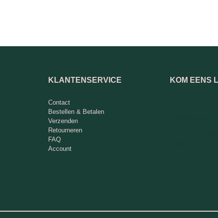
KLANTENSERVICE
KOM EENS 
Contact
Onze-Lieve-Vrou
Bestellen & Betalen
2800 Mechelen
Verzenden
Retourneren
+32 15 41 21 43
FAQ
info@l-eef.be
Account