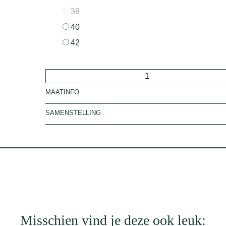
38
40
42
Y
MAATINFO
a
s
SAMENSTELLING
i
n
i
s
t
o
p
Misschien vind je deze ook leuk:
a