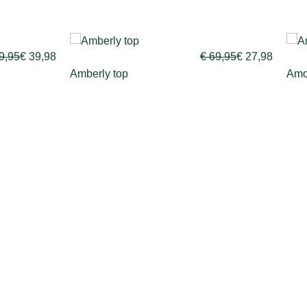
€
69,95
€
27,98
€
59,00
€
23,6
Amour tee