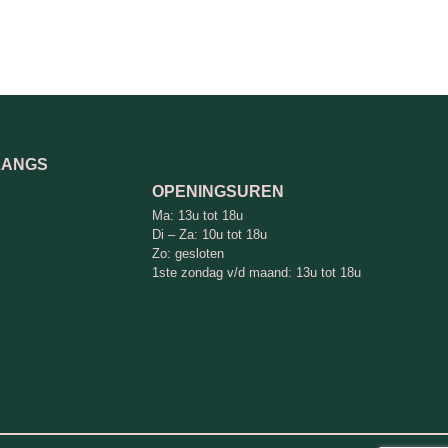
LANGS
OPENINGSUREN
Ma: 13u tot 18u
westraat 46
Di – Za: 10u tot 18u
Zo: gesloten
1ste zondag v/d maand: 13u tot 18u