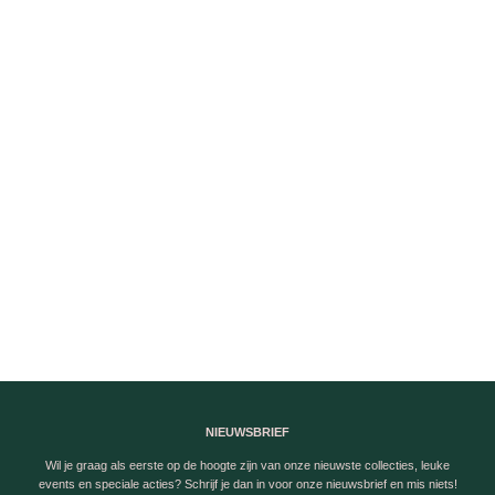
NIEUWSBRIEF
Wil je graag als eerste op de hoogte zijn van onze nieuwste collecties, leuke
events en speciale acties? Schrijf je dan in voor onze nieuwsbrief en mis niets!