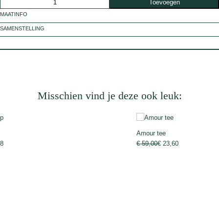
Toevoegen
C
MAATINFO
o
SAMENSTELLING
r
n
e
l
i
a
Misschien vind je deze ook leuk:
s
k
i
Amour tee
r
€
59,00
€
23,60
t
a
a
n
t
a
l