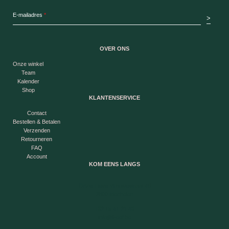
E-mailadres
*
>
OVER ONS
Onze winkel
Team
Kalender
Shop
KLANTENSERVICE
Contact
Bestellen & Betalen
Verzenden
Retourneren
FAQ
Account
KOM EENS LANGS
Onze-Lieve-Vrouwestraat 46
2800 Mechelen
+32 15 41 21 43
info@l-eef.be